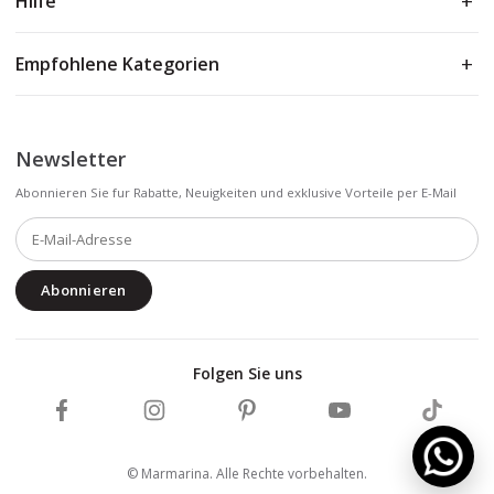
Hilfe
Empfohlene Kategorien
Newsletter
Abonnieren Sie fur Rabatte, Neuigkeiten und exklusive Vorteile per E-Mail
Abonnieren
Folgen Sie uns
Marmarina auf Facebook folgen
Marmarina auf Instagram folgen
Marmarina auf Pinterest folgen
Marmarina auf YouTub
Marmarin
© Marmarina. Alle Rechte vorbehalten.