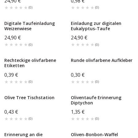
24,90 €
0,98 €
★★★★★
★★★★★
★★★★★
★★★★★
(
0
)
(
0
)
Digitale Taufeinladung
Einladung zur digitalen
Weizenwiese
Eukalyptus-Taufe
24,90 €
24,90 €
★★★★★
★★★★★
★★★★★
★★★★★
(
0
)
(
0
)
Rechteckige olivfarbene
Runde olivfarbene Aufkleber
Etiketten
0,39 €
0,30 €
★★★★★
★★★★★
★★★★★
★★★★★
(
0
)
(
0
)
Olive Tree Tischstation
Oliventaufe Erinnerung
Diptychon
0,43 €
1,35 €
★★★★★
★★★★★
★★★★★
★★★★★
(
0
)
(
0
)
Erinnerung an die
Oliven-Bonbon-Waffel