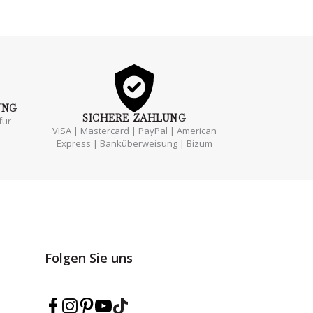
UNG
SICHERE
ZAHLUNG
fur
VISA | Mastercard | PayPal | American
Express | Banküberweisung | Bizum
Folgen Sie uns
Marmarina auf Facebook folgen
Marmarina auf Instagram folgen
Marmarina auf Pinterest folgen
Marmarina auf YouTube folgen
Marmarina auf TikTok folgen