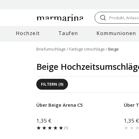
Produkt, Anlass
Hochzeit
Taufen
Kommunionen
Briefumschläge
Farbige Umschläge
Beige
Beige Hochzeitsumschläg
FILTERN
(
0
)
Über Beige Arena C5
Über 
1,35 €
1,35 €
★★★★★
★★★★★
★★
★★
(
1
)