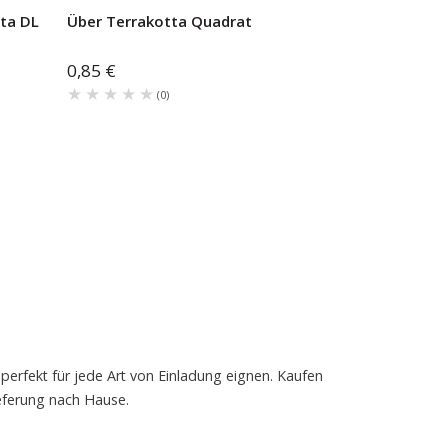
ta DL
Über Terrakotta Quadrat
0,85 €
★★★★★
★★★★★
(
0
)
erfekt für jede Art von Einladung eignen. Kaufen
eferung nach Hause.