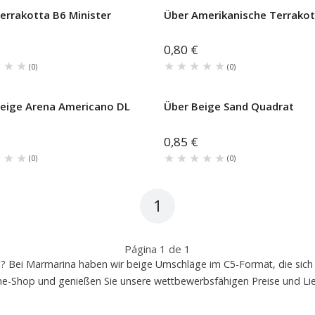
errakotta B6 Minister
Über Amerikanische Terrakot
0,80 €
★★★
★★★
★★★★★
★★★★★
(
0
)
(
0
)
eige Arena Americano DL
Über Beige Sand Quadrat
0,85 €
★★★
★★★
★★★★★
★★★★★
(
0
)
(
0
)
1
Página
1
de
1
n
? Bei Marmarina haben wir beige Umschläge im C5-Format, die sich p
ine-Shop und genießen Sie unsere wettbewerbsfähigen Preise und Li