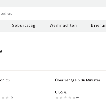
 suchen...
Geburtstag
Weihnachten
Briefu
e
Ton C5
Über Senfgelb B6 Minister
0,85 €
★★★
★★★
★★★★★
★★★★★
(
0
)
(
0
)