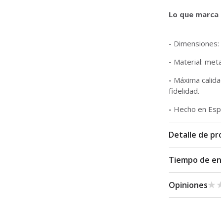
Lo que marca l
- Dimensiones:
-
Material: meta
-
Máxima calidad
fidelidad.
-
Hecho en Esp
Detalle de p
Tiempo de e
★
★
Opiniones