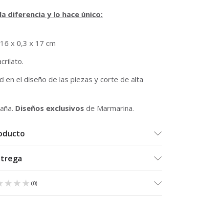
a diferencia y lo hace único:
 16 x 0,3 x 17 cm
crilato.
 en el diseño de las piezas y corte de alta
aña.
Diseños exclusivos
de Marmarina.
roducto
ntrega
★★★★
★★★★
(
0
)