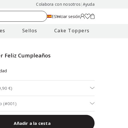
Colabora con nosotros
|
Ayuda
ES
Iniciar sesión
es
Sellos
Cake Toppers
r Feliz Cumpleaños
idad
9,90 €
)
o (#001)
Añadir a la cesta