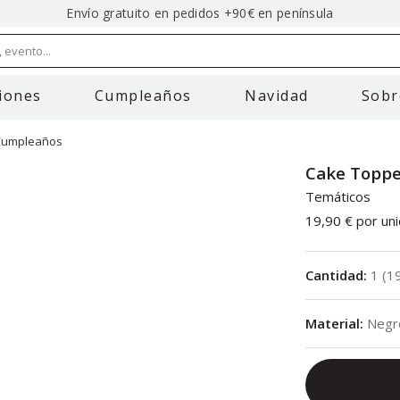
Envío gratuito en pedidos +90€ en península
 evento...
iones
Cumpleaños
Navidad
Sobr
 Cumpleaños
Cake Toppe
Temáticos
19,90 €
por un
Cantidad
:
1
(
1
Material
:
Negr