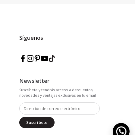
Síguenos
Síguenos en Facebook — Marmarina
Síguenos en Instagram — Marmarina
Síguenos en Pinterest — Marmarina
Síguenos en YouTube — Marmarina
Síguenos en TikTok — Marmarina
Newsletter
Suscríbete y tendrás acceso a descuentos,
novedades y ventajas exclusivas en tu email
Suscríbete