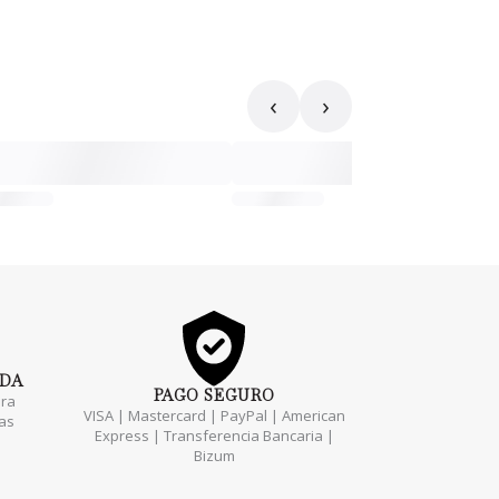
‹
›
ADA
PAGO
SEGURO
ara
VISA | Mastercard | PayPal | American
das
Express | Transferencia Bancaria |
Bizum