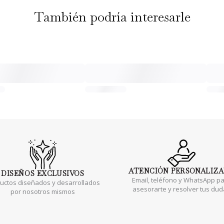
También podría interesarle
ATENCIÓN
PERSONALIZ
DISEÑOS
EXCLUSIVOS
Email, teléfono y WhatsApp p
uctos diseñados y desarrollados
asesorarte y resolver tus du
por nosotros mismos