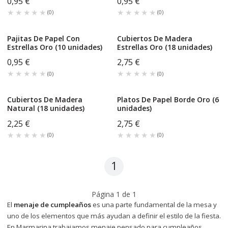
0,95 €
0,95 €
★★★★★
★★★★★
★★★★★
★★★★★
(
0
)
(
0
)
Pajitas De Papel Con
Cubiertos De Madera
Estrellas Oro (10 unidades)
Estrellas Oro (18 unidades)
0,95 €
2,75 €
★★★★★
★★★★★
★★★★★
★★★★★
(
0
)
(
0
)
Cubiertos De Madera
Platos De Papel Borde Oro (6
Natural (18 unidades)
unidades)
2,25 €
2,75 €
★★★★★
★★★★★
★★★★★
★★★★★
(
0
)
(
0
)
1
Página
1
de
1
El
menaje de cumpleaños
es una parte fundamental de la mesa y
uno de los elementos que más ayudan a definir el estilo de la fiesta.
En Marmarina trabajamos menaje pensado para cumpleaños