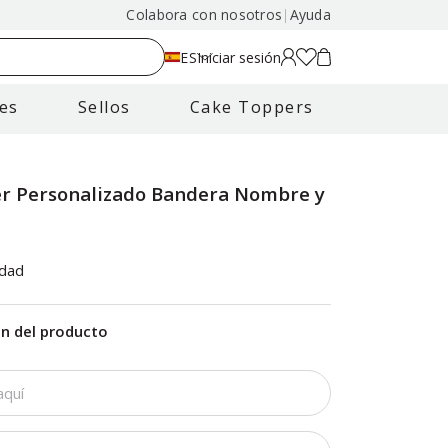
Colabora con nosotros
|
Ayuda
ES
Iniciar sesión
es
Sellos
Cake Toppers
r Personalizado Bandera Nombre y
s
idad
ón del producto