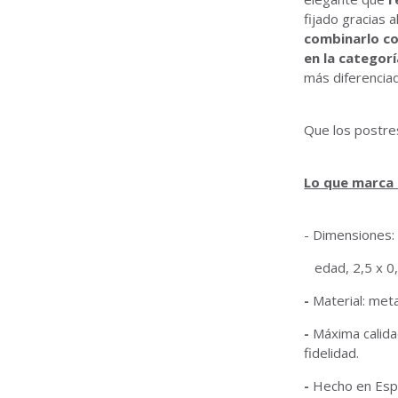
fijado gracias 
combinarlo co
en la categor
más diferencia
Que los postre
Lo que marca l
- Dimensiones:
edad, 2,5 x 0,
-
Material: meta
-
Máxima calidad
fidelidad.
-
Hecho en Esp