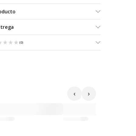
roducto
ntrega
★★★★
★★★★
(
0
)
‹
›