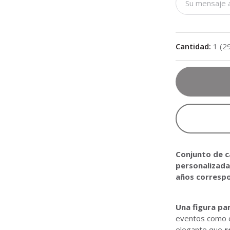
Cantidad
:
1
(
2
Conjunto de c
personalizada
años corresp
Una figura pa
eventos como cu
elegante que
r