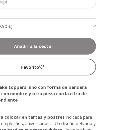
9,90 €
)
Añadir a la cesta
Favorito
ake toppers, uno con forma de bandera
 con nombre y otra pieza con la cifra de
ondiente
.
ra colocar en tartas y postres
indicada para
mpleaños, aniversarios,... Un diseño delicado y
esaltará en tus mesas dulces.
Quedará bien