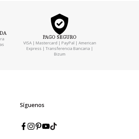
ADA
PAGO
SEGURO
ara
VISA | Mastercard | PayPal | American
das
Express | Transferencia Bancaria |
Bizum
Síguenos
Síguenos en Facebook — Marmarina
Síguenos en Instagram — Marmarina
Síguenos en Pinterest — Marmarina
Síguenos en YouTube — Marmarina
Síguenos en TikTok — Marmarina