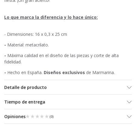
fiesta. ¡Un gran acierto!
Lo que marca la diferencia y lo hace único:
- Dimensiones: 16 x 0,3 x 25 cm
-
Material: metacrilato.
-
Máxima calidad en el diseño de las piezas y corte de alta
fidelidad.
-
Hecho en España.
Diseños exclusivos
de Marmarina.
Detalle de producto
Tiempo de entrega
★★★★★
★★★★★
Opiniones
(
0
)