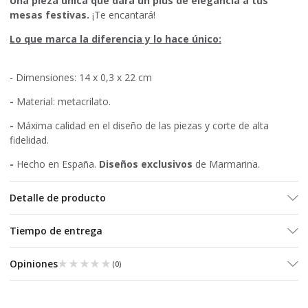
Una pieza única que dará un plus de elegancia a tus
mesas festivas.
¡Te encantará!
Lo que marca la diferencia y lo hace único:
- Dimensiones: 14 x 0,3 x 22 cm
-
Material: metacrilato.
-
Máxima calidad en el diseño de las piezas y corte de alta
fidelidad.
-
Hecho en España.
Diseños exclusivos
de Marmarina.
Detalle de producto
Tiempo de entrega
★★★★★
★★★★★
Opiniones
(
0
)