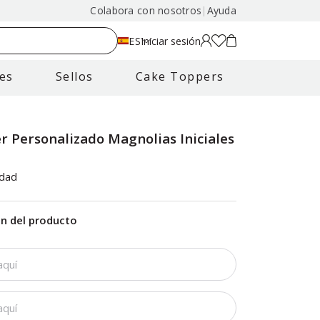
Colabora con nosotros
|
Ayuda
ES
Iniciar sesión
es
Sellos
Cake Toppers
r Personalizado Magnolias Iniciales
s
idad
ón del producto