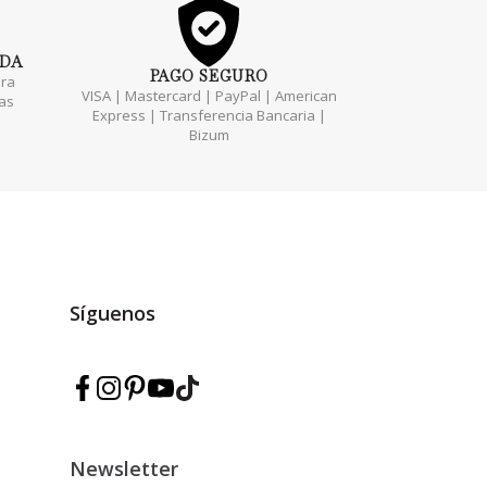
ADA
PAGO
SEGURO
ara
VISA | Mastercard | PayPal | American
das
Express | Transferencia Bancaria |
Bizum
Síguenos
Síguenos en Facebook — Marmarina
Síguenos en Instagram — Marmarina
Síguenos en Pinterest — Marmarina
Síguenos en YouTube — Marmarina
Síguenos en TikTok — Marmarina
Newsletter