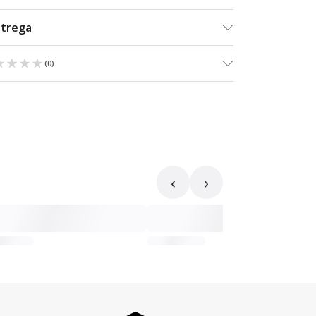
ntrega
★★★★
★★★★
(
0
)
‹
›