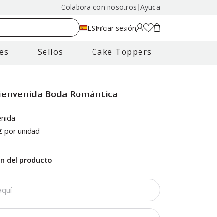
Colabora con nosotros
|
Ayuda
ES
Iniciar sesión
es
Sellos
Cake Toppers
Bienvenida Boda Romántica
enida
€
por unidad
ón del producto