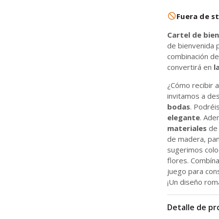
Fuera de s
Cartel de bie
de bienvenida 
combinación d
convertirá en
l
¿Cómo recibir a
invitamos a de
bodas
. Podréi
elegante
. Ade
materiales
de 
de madera, pane
sugerimos colo
flores. Combína
juego para con
¡Un diseño rom
Detalle de p