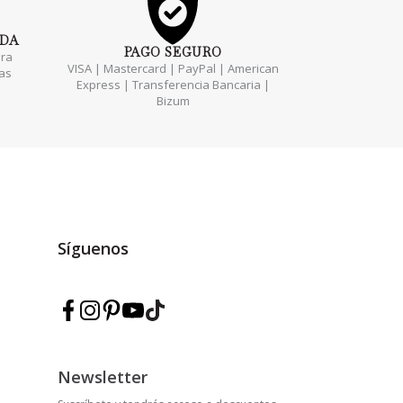
ADA
PAGO
SEGURO
ara
VISA | Mastercard | PayPal | American
das
Express | Transferencia Bancaria |
Bizum
Síguenos
Síguenos en Facebook — Marmarina
Síguenos en Instagram — Marmarina
Síguenos en Pinterest — Marmarina
Síguenos en YouTube — Marmarina
Síguenos en TikTok — Marmarina
Newsletter