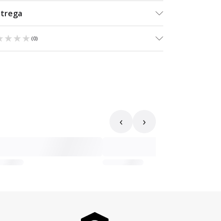
ntrega
★★★★
★★★★
(
0
)
‹
›