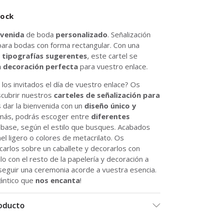
tock
nvenida
de boda
personalizado
. Señalización
para bodas con forma rectangular. Con una
e
tipografías sugerentes
, este cartel se
a decoración perfecta
para vuestro enlace.
 los invitados el día de vuestro enlace? Os
scubrir nuestros
carteles de señalización
para
s dar la bienvenida con un
diseño único y
más, podrás escoger entre
diferentes
base, según el estilo que busques. Acabados
l ligero o colores de metacrilato. Os
carlos sobre un caballete y decorarlos con
lo con el resto de la papelería y decoración a
seguir una ceremonia acorde a vuestra esencia.
ántico que
nos encanta
!
roducto