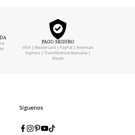
ADA
PAGO
SEGURO
ara
VISA | Mastercard | PayPal | American
das
Express | Transferencia Bancaria |
Bizum
Síguenos
Síguenos en Facebook — Marmarina
Síguenos en Instagram — Marmarina
Síguenos en Pinterest — Marmarina
Síguenos en YouTube — Marmarina
Síguenos en TikTok — Marmarina