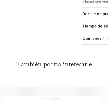
¡Haced que vue
Detalle de p
Tiempo de e
★
★
Opiniones
También podría interesarle