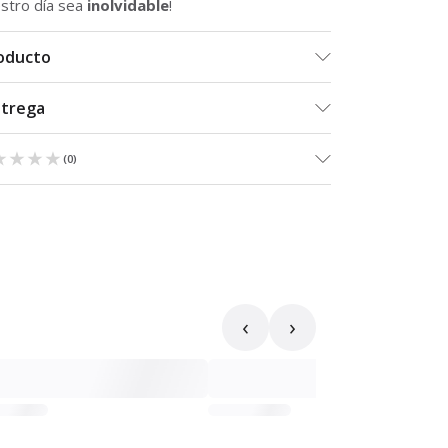
stro día sea
inolvidable
!
roducto
ntrega
★★★★
★★★★
(
0
)
‹
›