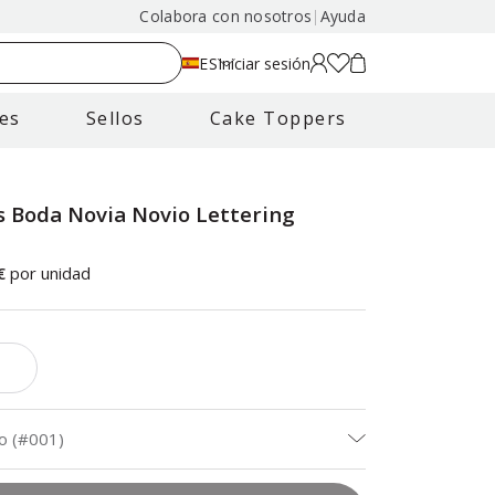
Colabora con nosotros
|
Ayuda
ES
Iniciar sesión
es
Sellos
Cake Toppers
as Boda Novia Novio Lettering
€
por unidad
o (#001)