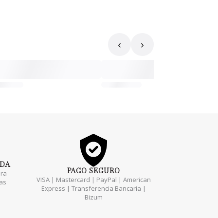
‹
›
ADA
PAGO
SEGURO
ara
VISA | Mastercard | PayPal | American
das
Express | Transferencia Bancaria |
Bizum