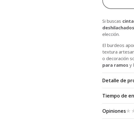
Si buscas
cint
deshilachado
elección.
El burdeos apor
textura artesan
o decoración s
para ramos
y 
Detalle de p
Tiempo de e
★
★
Opiniones