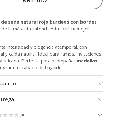
Favorito
a de seda natural rojo burdeos con bordes
s
de la más alta calidad, esta será tu mejor
ta intensidad y elegancia atemporal, con
al y caída natural. Ideal para ramos, invitaciones
ofisticada. Perfecta para acompañar
medallas
lograr un acabado distinguido.
roducto
ntrega
★★★★
★★★★
(
0
)