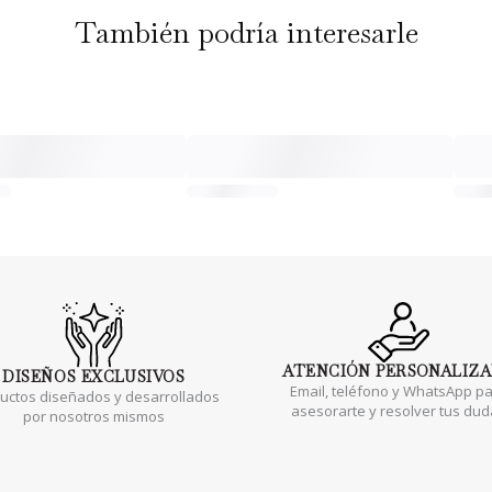
También podría interesarle
ATENCIÓN
PERSONALIZ
DISEÑOS
EXCLUSIVOS
Email, teléfono y WhatsApp p
uctos diseñados y desarrollados
asesorarte y resolver tus du
por nosotros mismos