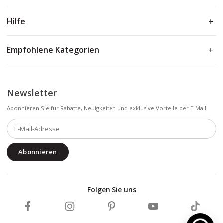
Hilfe
Empfohlene Kategorien
Newsletter
Abonnieren Sie fur Rabatte, Neuigkeiten und exklusive Vorteile per E-Mail
Abonnieren
Folgen Sie uns
Marmarina auf Facebook folgen
Marmarina auf Instagram folgen
Marmarina auf Pinterest folgen
Marmarina auf YouTub
Marmarin