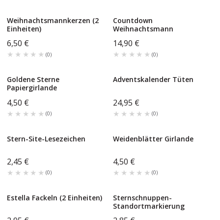
Weihnachtsmannkerzen (2
Countdown
Einheiten)
Weihnachtsmann
6,50 €
14,90 €
★★★★★
★★★★★
★★★★★
★★★★★
(
0
)
(
0
)
Goldene Sterne
Adventskalender Tüten
Papiergirlande
4,50 €
24,95 €
★★★★★
★★★★★
★★★★★
★★★★★
(
0
)
(
0
)
Stern-Site-Lesezeichen
Weidenblätter Girlande
2,45 €
4,50 €
★★★★★
★★★★★
★★★★★
★★★★★
(
0
)
(
0
)
Estella Fackeln (2 Einheiten)
Sternschnuppen-
Standortmarkierung