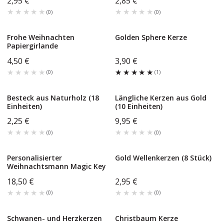
2,95 €
2,85 €
★★★★★
★★★★★
★★★★★
★★★★★
(
0
)
(
0
)
Frohe Weihnachten
Golden Sphere Kerze
Papiergirlande
4,50 €
3,90 €
★★★★★
★★★★★
★★★★★
★★★★★
(
0
)
(
1
)
Besteck aus Naturholz (18
Längliche Kerzen aus Gold
Einheiten)
(10 Einheiten)
2,25 €
9,95 €
★★★★★
★★★★★
★★★★★
★★★★★
(
0
)
(
0
)
Personalisierter
Gold Wellenkerzen (8 Stück)
Weihnachtsmann Magic Key
18,50 €
2,95 €
★★★★★
★★★★★
★★★★★
★★★★★
(
0
)
(
0
)
Schwanen- und Herzkerzen
Christbaum Kerze