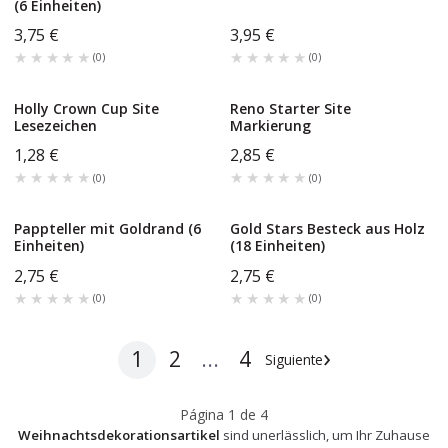
(6 Einheiten)
3,75 €
3,95 €
★★★★★
★★★★★
★★★★★
★★★★★
(
0
)
(
0
)
Holly Crown Cup Site
Reno Starter Site
Lesezeichen
Markierung
1,28 €
2,85 €
★★★★★
★★★★★
★★★★★
★★★★★
(
0
)
(
0
)
Pappteller mit Goldrand (6
Gold Stars Besteck aus Holz
Einheiten)
(18 Einheiten)
2,75 €
2,75 €
★★★★★
★★★★★
★★★★★
★★★★★
(
0
)
(
0
)
›
1
2
...
4
Siguiente
Página
1
de
4
Weihnachtsdekorationsartikel
sind unerlässlich, um Ihr Zuhause