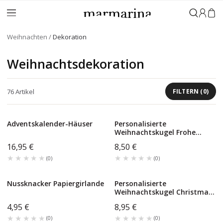
Anmeld
Weihnachten
Dekoration
Weihnachtsdekoration
76
Artikel
FILTERN
(
0
)
Adventskalender-Häuser
Personalisierte
Weihnachtskugel Frohe
Weihnachten
16,95 €
8,50 €
★★★★★
★★★★★
★★★★★
★★★★★
(
0
)
(
0
)
Nussknacker Papiergirlande
Personalisierte
Weihnachtskugel Christmas
Village
4,95 €
8,95 €
★★★★★
★★★★★
★★★★★
★★★★★
(
0
)
(
0
)