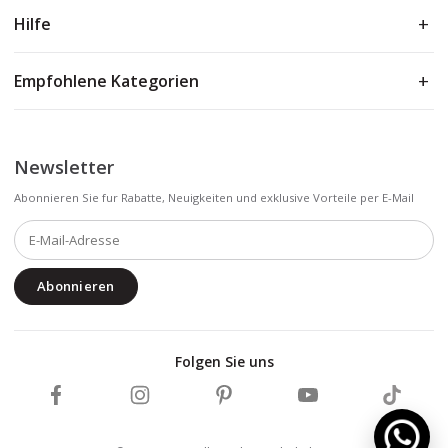
Hilfe
Empfohlene Kategorien
Newsletter
Abonnieren Sie fur Rabatte, Neuigkeiten und exklusive Vorteile per E-Mail
Abonnieren
Folgen Sie uns
Marmarina auf Facebook folgen
Marmarina auf Instagram folgen
Marmarina auf Pinterest folgen
Marmarina auf YouTub
Marmarin