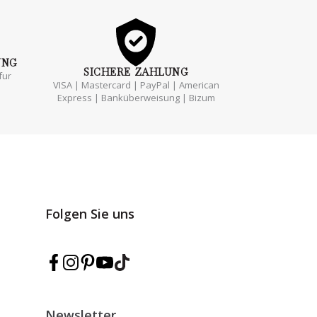
UNG
SICHERE
ZAHLUNG
fur
VISA | Mastercard | PayPal | American
Express | Banküberweisung | Bizum
Folgen Sie uns
Marmarina auf Facebook folgen
Marmarina auf Instagram folgen
Marmarina auf Pinterest folgen
Marmarina auf YouTube folgen
Marmarina auf TikTok folgen
Newsletter