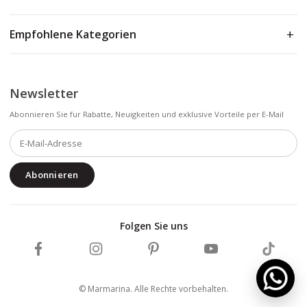
Empfohlene Kategorien
Newsletter
Abonnieren Sie fur Rabatte, Neuigkeiten und exklusive Vorteile per E-Mail
Abonnieren
Folgen Sie uns
Marmarina auf Facebook folgen
Marmarina auf Instagram folgen
Marmarina auf Pinterest folgen
Marmarina auf YouTub
Marmarin
© Marmarina. Alle Rechte vorbehalten.