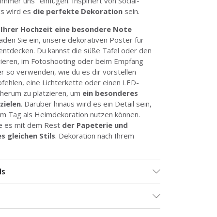
immer uns" einfügen. Inspiriert von Social-
s wird es
die perfekte Dekoration
sein.
e
Ihrer Hochzeit eine besondere Note
laden Sie ein, unsere dekorativen Poster für
entdecken. Du kannst die süße Tafel oder den
rieren, im Fotoshooting oder beim Empfang
 so verwenden, wie du es dir vorstellen
fehlen, eine Lichterkette oder einen LED-
 herum zu platzieren, um
ein besonderes
zielen
. Darüber hinaus wird es ein Detail sein,
em Tag als Heimdekoration nutzen können.
ie es mit dem Rest
der Papeterie und
s gleichen Stils
. Dekoration nach Ihrem
ls