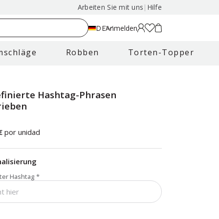
Arbeiten Sie mit uns
|
Hilfe
DE
Anmelden
mschläge
Robben
Torten-Topper
finierte Hashtag-Phrasen
rieben
€
por unidad
alisierung
ter Hashtag
*