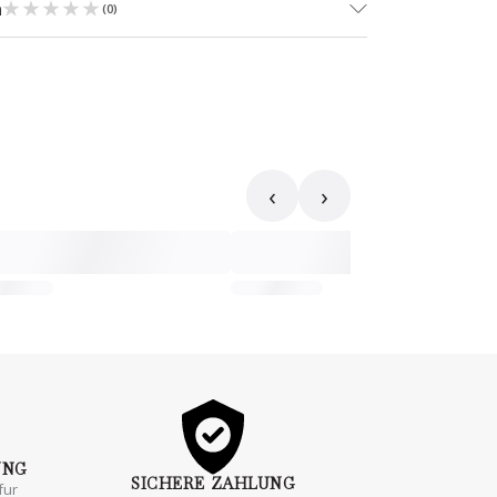
★★★★★
★★★★★
n
(
0
)
‹
›
UNG
SICHERE
ZAHLUNG
fur