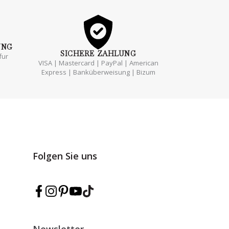
UNG
SICHERE
ZAHLUNG
fur
VISA | Mastercard | PayPal | American
Express | Banküberweisung | Bizum
Folgen Sie uns
Marmarina auf Facebook folgen
Marmarina auf Instagram folgen
Marmarina auf Pinterest folgen
Marmarina auf YouTube folgen
Marmarina auf TikTok folgen