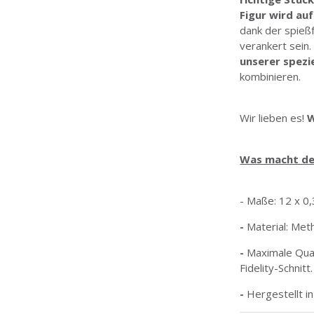
Figur wird au
dank der spießf
verankert sein.
unserer spezi
kombinieren.
Wir lieben es!
W
Was macht den
- Maße: 12 x 0
-
Material: Meth
-
Maximale Quali
Fidelity-Schnitt.
-
Hergestellt in