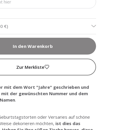
90 €
)
In den Warenkorb
Zur Merkliste
r mit dem Wort "Jahre" geschrieben und
rt mit der gewünschten Nummer und dem
 Namen
.
Geburtstagstorten oder Versaries auf schöne
 Weise dekorieren möchten,
ist dies das
k
.
Heben Sie Ihre süßen Tische hervor
,
diese