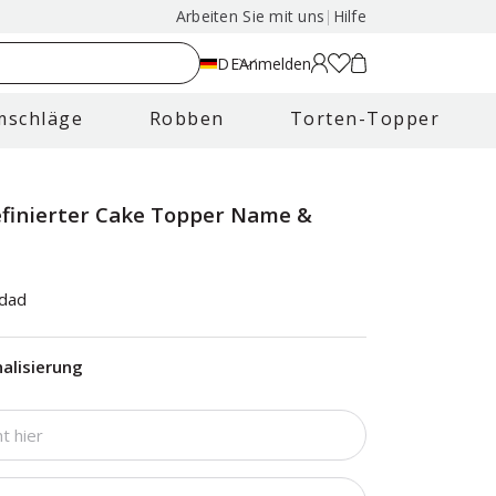
Arbeiten Sie mit uns
|
Hilfe
DE
Anmelden
mschläge
Robben
Torten-Topper
finierter Cake Topper Name &
idad
alisierung