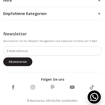
Hilfe
Empfohlene Kategorien
Newsletter
Abonnieren Sie fur Rabatte, Neuigkeiten und exklusive Vorteile per E-Mail
Abonnieren
Folgen Sie uns
Marmarina auf Facebook folgen
Marmarina auf Instagram folgen
Marmarina auf Pinterest folgen
Marmarina auf YouTub
Marmarin
© Marmarina. Alle Rechte vorbehalten.