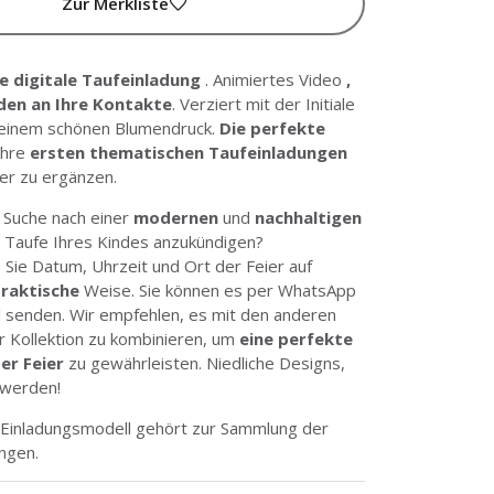
Zur Merkliste
te digitale Taufeinladung
. Animiertes Video
,
den an Ihre Kontakte
. Verziert mit der Initiale
 einem schönen Blumendruck.
Die perfekte
Ihre
ersten thematischen Taufeinladungen
er zu ergänzen.
r Suche nach einer
modernen
und
nachhaltigen
ie Taufe Ihres Kindes anzukündigen?
Sie Datum, Uhrzeit und Ort der Feier auf
raktische
Weise. Sie können es per WhatsApp
l senden. Wir empfehlen, es mit den anderen
r Kollektion zu kombinieren, um
eine perfekte
er Feier
zu gewährleisten. Niedliche Designs,
 werden!
e Einladungsmodell gehört zur Sammlung
der
ungen
.