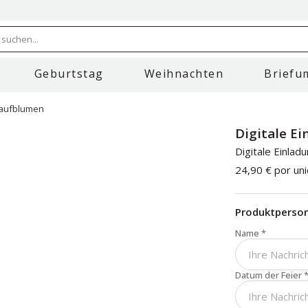
 suchen...
Geburtstag
Weihnachten
Briefu
 Taufblumen
Digitale E
Digitale Einlad
24,90 €
por un
Produktperson
Name
*
Datum der Feier