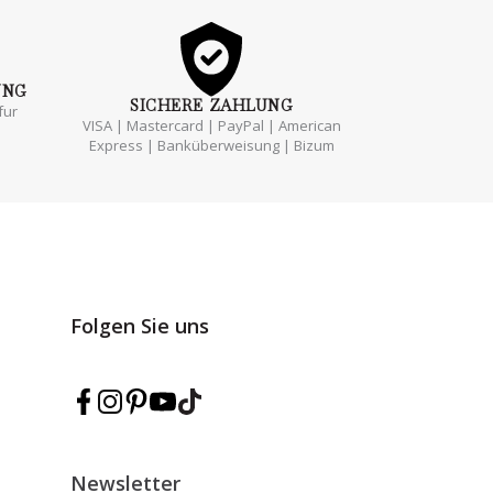
UNG
SICHERE
ZAHLUNG
fur
VISA | Mastercard | PayPal | American
Express | Banküberweisung | Bizum
Folgen Sie uns
Marmarina auf Facebook folgen
Marmarina auf Instagram folgen
Marmarina auf Pinterest folgen
Marmarina auf YouTube folgen
Marmarina auf TikTok folgen
Newsletter