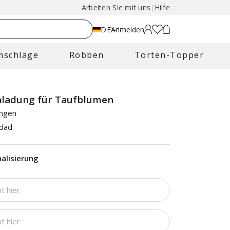
Arbeiten Sie mit uns
|
Hilfe
DE
Anmelden
mschläge
Robben
Torten-Topper
inladung für Taufblumen
ungen
idad
alisierung
*