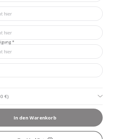
tigung
*
n
90 €
)
In den Warenkorb