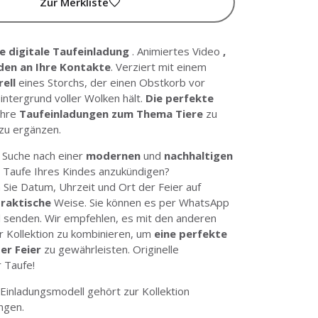
Zur Merkliste
te digitale Taufeinladung
. Animiertes Video
,
den an Ihre Kontakte
. Verziert mit einem
ell
eines Storchs, der einen Obstkorb vor
intergrund voller Wolken hält.
Die perfekte
Ihre
Taufeinladungen zum Thema Tiere
zu
zu ergänzen.
r Suche nach einer
modernen
und
nachhaltigen
ie Taufe Ihres Kindes anzukündigen?
Sie Datum, Uhrzeit und Ort der Feier auf
raktische
Weise. Sie können es per WhatsApp
l senden. Wir empfehlen, es mit den anderen
r Kollektion zu kombinieren, um
eine perfekte
er Feier
zu gewährleisten. Originelle
r Taufe!
e Einladungsmodell gehört zur
Kollektion
ungen
.