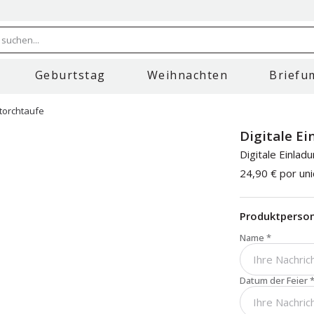
 suchen...
Geburtstag
Weihnachten
Briefu
Storchtaufe
Digitale Ei
Digitale Einlad
24,90 €
por un
Produktperson
Name
*
Datum der Feier