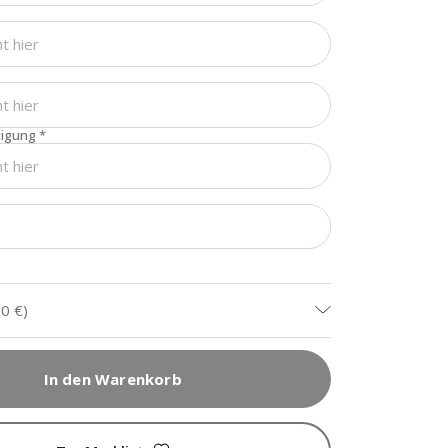
tigung
*
n
90 €
)
In den Warenkorb