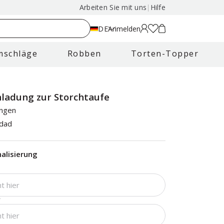
Arbeiten Sie mit uns
|
Hilfe
DE
Anmelden
mschläge
Robben
Torten-Topper
nladung zur Storchtaufe
ungen
idad
alisierung
*