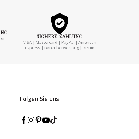
UNG
SICHERE
ZAHLUNG
fur
VISA | Mastercard | PayPal | American
Express | Banküberweisung | Bizum
Folgen Sie uns
Marmarina auf Facebook folgen
Marmarina auf Instagram folgen
Marmarina auf Pinterest folgen
Marmarina auf YouTube folgen
Marmarina auf TikTok folgen