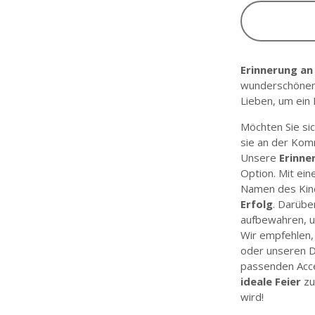
Erinnerung a
wunderschöne
Lieben, um ein
Möchten Sie si
sie an der Ko
Unsere
Erinne
Option. Mit ein
Namen des Kin
Erfolg
. Darübe
aufbewahren, u
Wir empfehlen,
oder
unseren 
passenden Acce
ideale Feier
zu
wird!