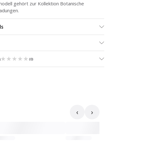
odell gehört zur Kollektion
Botanische
ladungen
.
ls
★★★★★
★★★★★
n
(
0
)
‹
›