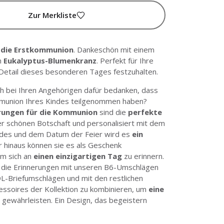
Zur Merkliste
n die Erstkommunion
. Dankeschön mit einem
n
Eukalyptus-Blumenkranz
. Perfekt für Ihre
 Detail dieses besonderen Tages festzuhalten.
ch bei Ihren Angehörigen dafür bedanken, dass
mmunion Ihres Kindes teilgenommen haben?
rungen für die Kommunion
sind die
perfekte
er schönen Botschaft und personalisiert mit dem
des und dem Datum der Feier wird es
ein
r hinaus können sie es als Geschenk
m sich an
einen einzigartigen Tag
zu erinnern.
 die Erinnerungen mit
unseren B6-Umschlägen
DL-Briefumschlägen
und mit den restlichen
ssoires der Kollektion zu kombinieren, um
eine
 gewährleisten. Ein Design, das begeistern