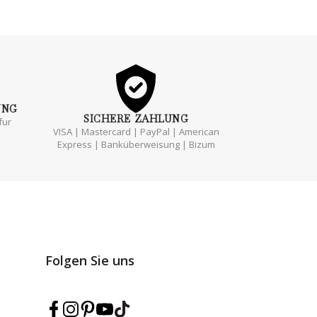
UNG
SICHERE
ZAHLUNG
fur
VISA | Mastercard | PayPal | American
Express | Banküberweisung | Bizum
Folgen Sie uns
Marmarina auf Facebook folgen
Marmarina auf Instagram folgen
Marmarina auf Pinterest folgen
Marmarina auf YouTube folgen
Marmarina auf TikTok folgen