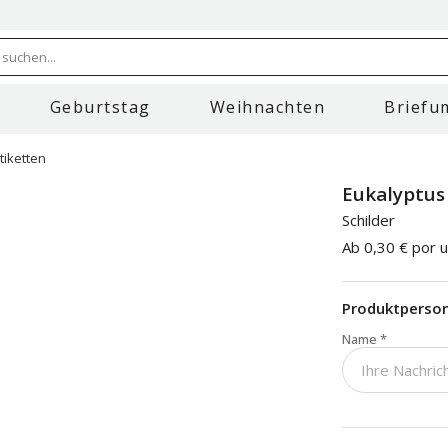
 suchen...
Geburtstag
Weihnachten
Briefu
tiketten
Eukalyptus
Schilder
Ab
0,30 €
por u
Produktperson
Name
*