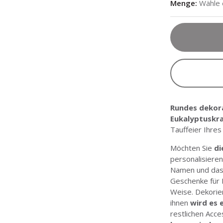
Menge
:
Wähle
Rundes dekor
Eukalyptuskr
Tauffeier Ihres
Möchten Sie
di
personalisiere
Namen und das 
Geschenke für 
Weise. Dekorier
ihnen
wird es e
restlichen Acc