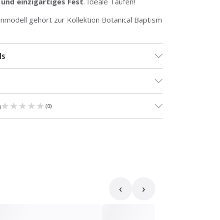
und einzigartiges Fest
. Ideale Taufen!
enmodell gehört zur
Kollektion Botanical Baptism
ls
★★★★★
★★★★★
n
(
0
)
‹
›