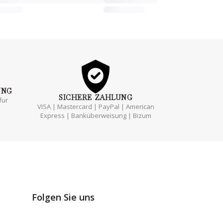
UNG
SICHERE
ZAHLUNG
fur
VISA | Mastercard | PayPal | American
Express | Banküberweisung | Bizum
Folgen Sie uns