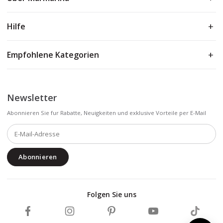
Hilfe
Empfohlene Kategorien
Newsletter
Abonnieren Sie fur Rabatte, Neuigkeiten und exklusive Vorteile per E-Mail
Abonnieren
Folgen Sie uns
Marmarina auf Facebook folgen
Marmarina auf Instagram folgen
Marmarina auf Pinterest folgen
Marmarina auf YouTub
Marmarin