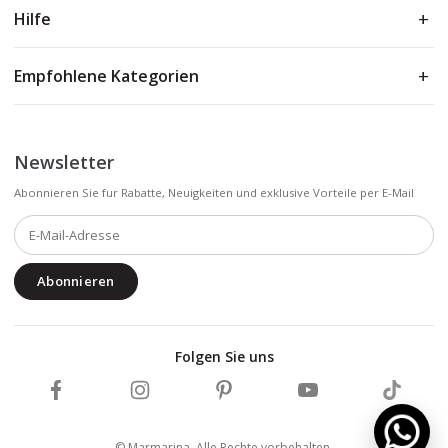
Hilfe
Empfohlene Kategorien
Newsletter
Abonnieren Sie fur Rabatte, Neuigkeiten und exklusive Vorteile per E-Mail
Abonnieren
Folgen Sie uns
Marmarina auf Facebook folgen
Marmarina auf Instagram folgen
Marmarina auf Pinterest folgen
Marmarina auf YouTub
Marmarin
© Marmarina. Alle Rechte vorbehalten.