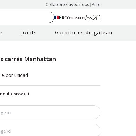
Collaborez avec nous
|
Aide
FR
Connexion
es
Joints
Garnitures de gâteau
ts carrés Manhattan
0 €
por unidad
ion du produit