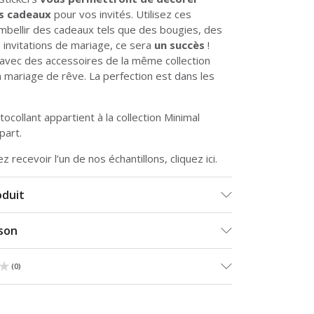
es cadeaux
pour vos invités. Utilisez ces
embellir des cadeaux tels que des bougies, des
 invitations de mariage, ce sera
un succès
!
avec des accessoires de la même collection
n mariage de rêve. La perfection est dans les
ocollant appartient à la collection
Minimal
part.
ez recevoir l’un de nos échantillons, cliquez
ici
.
oduit
ison
★
★
(
0
)