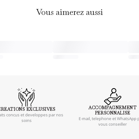
Vous aimerez aussi
ACCOMPAGNEMENT
CREATIONS
EXCLUSIVES
PERSONNALISE
its concus et developpes par nos
E-mail, telephone et WhatsApp 
soins
vous conseiller