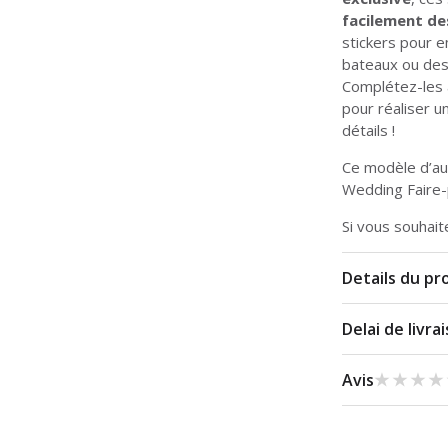
facilement d
stickers pour 
bateaux ou des
Complétez-les 
pour réaliser u
détails !
Ce modèle d’aut
Wedding Faire-
Si vous souhait
Details du pr
Delai de livra
★★★★
★★★★
Avis