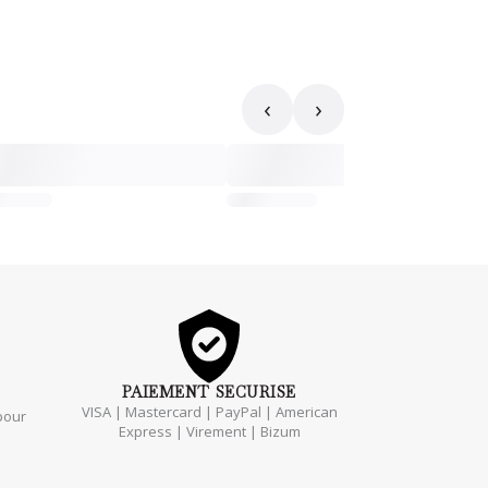
‹
›
PAIEMENT
SECURISE
VISA | Mastercard | PayPal | American
pour
Express | Virement | Bizum