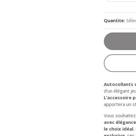
Quantite
:
Séle
Autocollants 
d’un élégant je
L’accessoire p
apportera un s
Vous souhaitez
avec éléganc
le choix idéal
.
exclusive
, ces