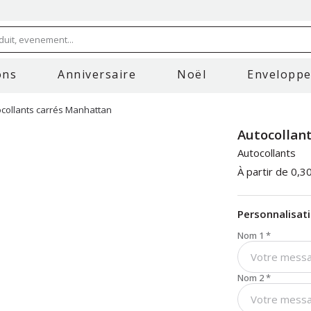
uit, evenement...
ons
Anniversaire
Noël
Envelopp
collants carrés Manhattan
Autocollan
Autocollants
À partir de
0,3
Personnalisat
Nom 1
*
Nom 2
*