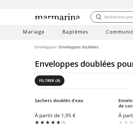
Rechercher prod
Mariage
Baptêmes
Communi
Enveloppes
Enveloppes doublées
Enveloppes doublées pour
FILTRER
(
0
)
Sachets doublés d’eau
Envelo
de cora
À partir de
1,95 €
À part
★★★★★
★★★★★
★★
★★
(
1
)