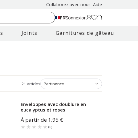
Collaborez avec nous
|
Aide
FR
Connexion
es
Joints
Garnitures de gâteau
21
articles
Enveloppes avec doublure en
eucalyptus et roses
À partir de
1,95 €
★★★★★
★★★★★
(
0
)