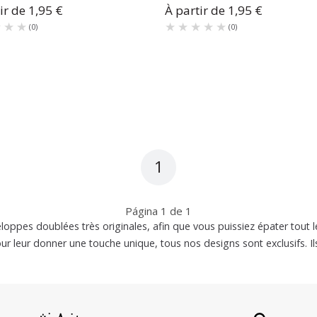
ir de
1,95 €
À partir de
1,95 €
★★★
★★★
★★★★★
★★★★★
(
0
)
(
0
)
1
Página
1
de
1
ppes doublées très originales, afin que vous puissiez épater tout 
ur leur donner une touche unique, tous nos designs sont exclusifs. Ils