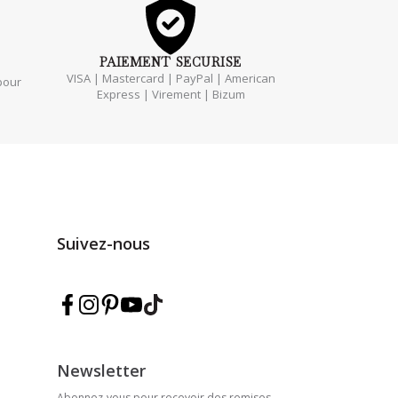
PAIEMENT
SECURISE
VISA | Mastercard | PayPal | American
pour
Express | Virement | Bizum
Suivez-nous
Suivez Marmarina sur Facebook
Suivez Marmarina sur Instagram
Suivez Marmarina sur Pinterest
Suivez Marmarina sur YouTube
Suivez Marmarina sur TikTok
Newsletter
Abonnez-vous pour recevoir des remises,