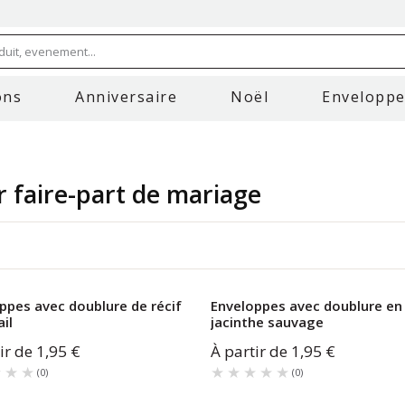
uit, evenement...
ons
Anniversaire
Noël
Envelopp
 faire-part de mariage
ppes avec doublure de récif
Enveloppes avec doublure en
il
jacinthe sauvage
ir de
1,95 €
À partir de
1,95 €
★★★
★★★
★★★★★
★★★★★
(
0
)
(
0
)