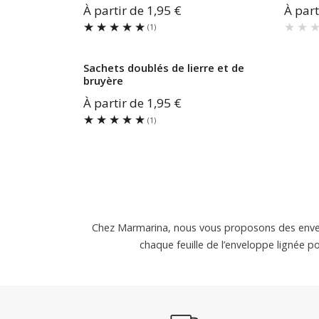
À partir de
1,95 €
À part
★★★★★
★★★★★
★★
★★
(
1
)
Sachets doublés de lierre et de
bruyère
À partir de
1,95 €
★★★★★
★★★★★
(
1
)
Chez Marmarina, nous vous proposons des envelo
chaque feuille de l’enveloppe lignée po