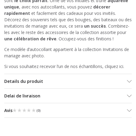
sont
le choix parfait
. Orné de vos initiales et d’une
aquarelle
unique
, avec nos autocollants, vous pouvez
décorer
rapidement
et facilement des cadeaux pour vos invités.
Décorez des souvenirs tels que des bougies, des bateaux ou des
invitations de mariage avec eux, ce sera
un succès
. Combinez-
les avec le reste des accessoires de la collection assortie pour
une célébration de rêve
. Occupez-vous des finitions !
Ce modèle d’autocollant appartient à la collection
Invitations de
mariage avec photo
.
Si vous souhaitez recevoir l’un de nos échantillons, cliquez
ici
.
Details du produit
Delai de livraison
★★★★★
★★★★★
Avis
(
0
)