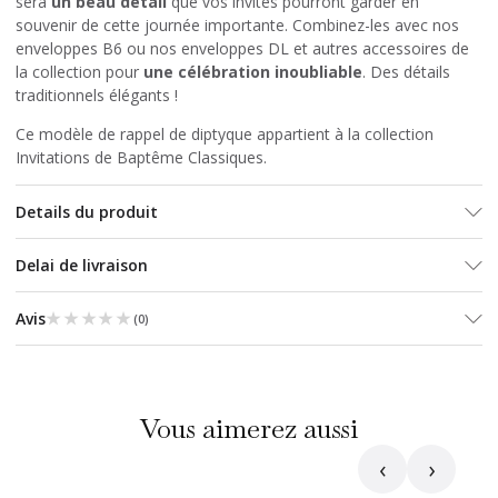
sera
un beau détail
que vos invités pourront garder en
souvenir de cette journée importante. Combinez-les avec
nos
enveloppes B6
ou
nos enveloppes DL
et autres accessoires de
la collection pour
une célébration inoubliable
. Des détails
traditionnels élégants !
Ce modèle de rappel de diptyque appartient à la collection
Invitations de Baptême Classiques.
Details du produit
Delai de livraison
★★★★★
★★★★★
Avis
(
0
)
Vous aimerez aussi
‹
›