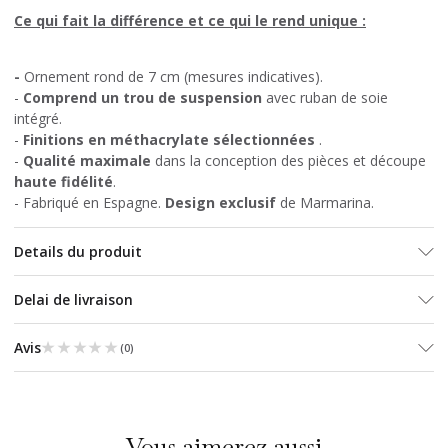
Ce qui fait la différence et ce qui le rend unique :
-
Ornement rond de 7 cm (mesures indicatives).
-
Comprend un trou de suspension
avec ruban de soie
intégré.
-
Finitions en méthacrylate sélectionnées
.
-
Qualité maximale
dans la conception des pièces et découpe
haute fidélité
.
- Fabriqué en Espagne.
Design exclusif
de Marmarina.
Details du produit
Delai de livraison
★★★★★
★★★★★
Avis
(
0
)
Vous aimerez aussi