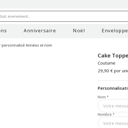
uit, evenement...
ons
Anniversaire
Noël
Envelopp
 personnalisé Années et nom
Cake Toppe
Coutume
29,90 €
por un
Personnalisat
Nom
*
Nombre
*