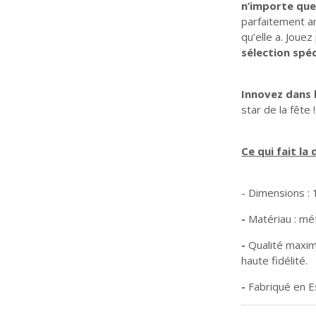
n’importe que
parfaitement an
qu’elle a. Joue
sélection spé
Innovez dans 
star de la fête !
Ce qui fait la 
- Dimensions : 
-
Matériau : mét
-
Qualité maxim
haute fidélité.
-
Fabriqué en 