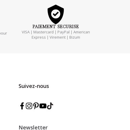
PAIEMENT
SECURISE
VISA | Mastercard | PayPal | American
pour
Express | Virement | Bizum
Suivez-nous
Suivez Marmarina sur Facebook
Suivez Marmarina sur Instagram
Suivez Marmarina sur Pinterest
Suivez Marmarina sur YouTube
Suivez Marmarina sur TikTok
Newsletter