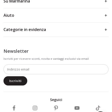
Su Marmarina
Aiuto
Categorie in evidenza
Newsletter
Iscriviti per ricevere sconti, novita e vantaggi esclusivi via email
Iscriviti
Seguici
Segui Marmarina su Facebook
Segui Marmarina su Instagram
Segui Marmarina su Pinterest
Segui Marmarina su Y
Segui Ma