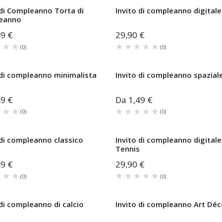
 di Compleanno Torta di
Invito di compleanno digitale
eanno
49 €
29,90 €
★★★
★★★
★★★★★
★★★★★
(
0
)
(
0
)
 di compleanno minimalista
Invito di compleanno spazial
49 €
Da
1,49 €
★★★
★★★
★★★★★
★★★★★
(
0
)
(
0
)
 di compleanno classico
Invito di compleanno digitale
Tennis
49 €
29,90 €
★★★
★★★
★★★★★
★★★★★
(
0
)
(
0
)
 di compleanno di calcio
Invito di compleanno Art Dé