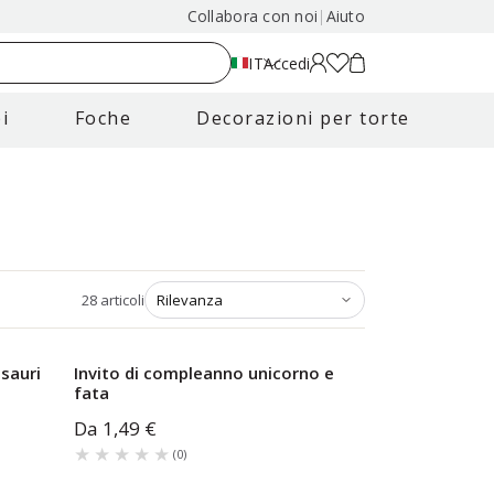
Collabora con noi
|
Aiuto
IT
Accedi
i
Foche
Decorazioni per torte
28
articoli
sauri
Invito di compleanno unicorno e
fata
Da
1,49 €
★★★★★
★★★★★
(
0
)