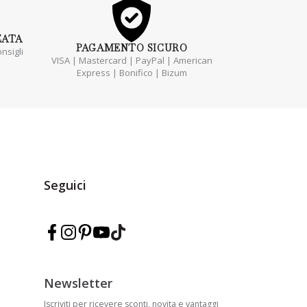
ZATA
PAGAMENTO
SICURO
nsigli
VISA | Mastercard | PayPal | American
Express | Bonifico | Bizum
Seguici
Segui Marmarina su Facebook
Segui Marmarina su Instagram
Segui Marmarina su Pinterest
Segui Marmarina su YouTube
Segui Marmarina su TikTok
Newsletter
Iscriviti per ricevere sconti, novita e vantaggi