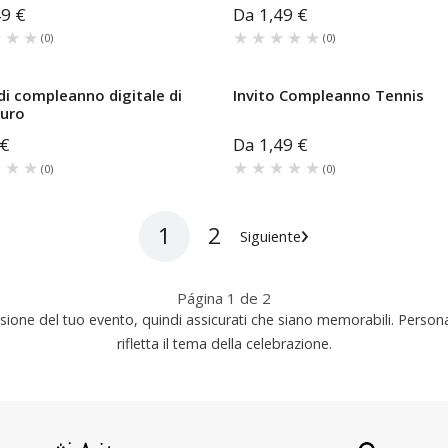
49 €
Da
1,49 €
★★★
★★★
★★★★★
★★★★★
(
0
)
(
0
)
 di compleanno digitale di
Invito Compleanno Tennis
auro
 €
Da
1,49 €
★★★
★★★
★★★★★
★★★★★
(
0
)
(
0
)
›
1
2
Siguiente
Página
1
de
2
one del tuo evento, quindi assicurati che siano memorabili. Personali
rifletta il tema della celebrazione.