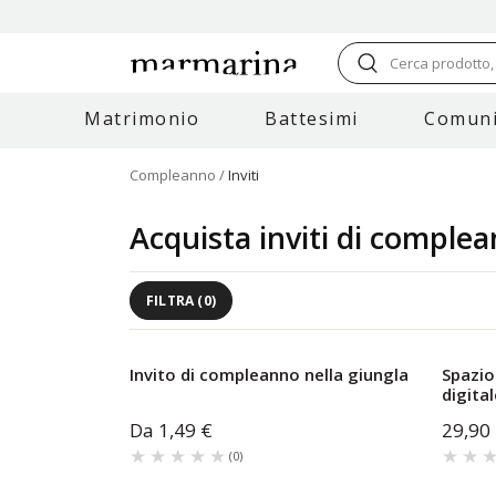
Cerca prodotto, 
Matrimonio
Battesimi
Comuni
Compleanno
Inviti
Acquista inviti di compl
FILTRA
(
0
)
Invito di compleanno nella giungla
Spazio
digital
Da
1,49 €
29,90
★★★★★
★★★★★
★★
★★
(
0
)