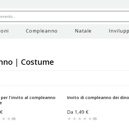
evento...
oni
Compleanno
Natale
Invilupp
eanno | Costume
 per l'invito al compleanno
Invito di compleanno dei dino
e
 €
Da
1,49 €
★★★
★★★
★★★★★
★★★★★
(
0
)
(
0
)