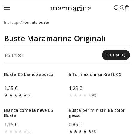
Accedi
Inviluppi
Formato buste
Buste Maramarina Originali
142
articoli
FILTRA
(
0
)
Busta C5 bianco sporco
Informazioni su Kraft C5
1,25 €
1,25 €
★★★★★
★★★★★
★★★★★
★★★★★
(
2
)
(
0
)
Bianca come la neve C5
Busta per ministri B6 color
Busta
gesso
1,15 €
0,85 €
★★★★★
★★★★★
★★★★★
★★★★★
(
0
)
(
1
)