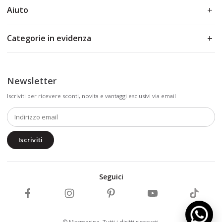
Aiuto
Categorie in evidenza
Newsletter
Iscriviti per ricevere sconti, novita e vantaggi esclusivi via email
Iscriviti
Seguici
Segui Marmarina su Facebook
Segui Marmarina su Instagram
Segui Marmarina su Pinterest
Segui Marmarina su Y
Segui Ma