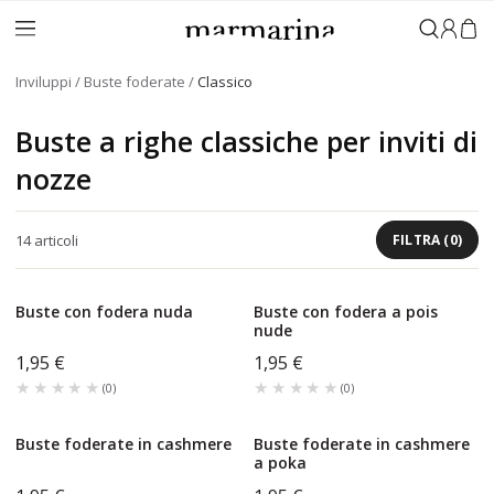
Accedi
Inviluppi
Buste foderate
Classico
Buste a righe classiche per inviti di
nozze
14
articoli
FILTRA
(
0
)
Buste con fodera nuda
Buste con fodera a pois
nude
1,95 €
1,95 €
★★★★★
★★★★★
★★★★★
★★★★★
(
0
)
(
0
)
Buste foderate in cashmere
Buste foderate in cashmere
a poka