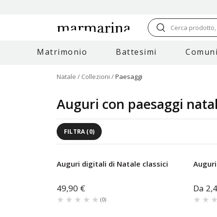
Cerca prodotto, 
Matrimonio
Battesimi
Comuni
Natale
Collezioni
Paesaggi
Auguri con paesaggi natal
FILTRA
(
0
)
Auguri digitali di Natale classici
Auguri 
49,90 €
Da
2,
★★★★★
★★★★★
★★
★★
(
0
)