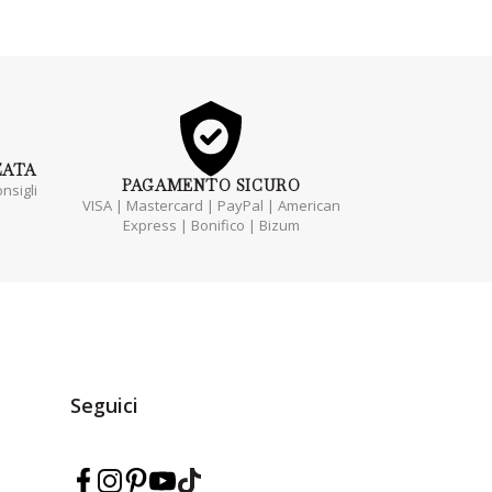
ZATA
PAGAMENTO
SICURO
nsigli
VISA | Mastercard | PayPal | American
Express | Bonifico | Bizum
Seguici
Segui Marmarina su Facebook
Segui Marmarina su Instagram
Segui Marmarina su Pinterest
Segui Marmarina su YouTube
Segui Marmarina su TikTok