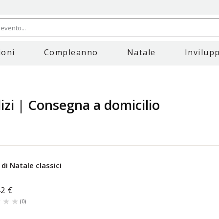
evento...
oni
Compleanno
Natale
Invilupp
izi | Consegna a domicilio
di Natale classici
42 €
★★★
★★★
(
0
)