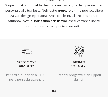
Página
1
de
2
Scopri
i nostri inviti al battesimo con iniziali
, perfetti per un tocco
personale alla tua festa. Nel nostro
negozio online
puoi scegliere
tra vari design e personalizzarli con le iniziali che desideri. Ti
offriamo
inviti di battesimo con iniziali
che ti verranno inviati
direttamente a casa per tua comodità.
SPEDIZIONE
DESIGN
GRATUITA
ESCLUSIVI
Per ordini superiori a 90 EUR
Prodotti progettati e sviluppati
nella penisola spagnola
da noi