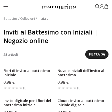
Accedi
Battesimi
Collezioni
Iniziale
Inviti al Battesimo con Iniziali |
Negozio online
28
articoli
FILTRA
(
0
)
Fiori di invito al battesimo
Nuvole iniziali dell'invito al
iniziale
battesimo
0,98 €
0,98 €
★★★★★
★★★★★
★★★★★
★★★★★
(
0
)
(
0
)
Invito digitale per i fiori del
Clouds Invito al battesimo
battesimo iniziale
iniziale digitale