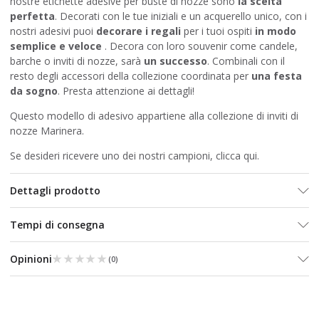
nostre etichette adesive per buste di nozze sono
la scelta
perfetta
. Decorati con le tue iniziali e un acquerello unico, con i
nostri adesivi puoi
decorare i regali
per i tuoi ospiti
in modo
semplice e veloce
. Decora con loro souvenir come candele,
barche o inviti di nozze, sarà
un successo
. Combinali con il
resto degli accessori della collezione coordinata per
una festa
da sogno
. Presta attenzione ai dettagli!
Questo modello di adesivo appartiene alla collezione
di inviti di
nozze Marinera
.
Se desideri ricevere uno dei nostri campioni, clicca
qui
.
Dettagli prodotto
Tempi di consegna
★★★★★
★★★★★
Opinioni
(
0
)