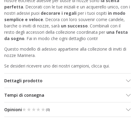
nostre etichette adesive per buste di nozze sono
la scelta
perfetta
. Decorati con le tue iniziali e un acquerello unico, con i
nostri adesivi puoi
decorare i regali
per i tuoi ospiti
in modo
semplice e veloce
. Decora con loro souvenir come candele,
barche o inviti di nozze, sarà
un successo
. Combinali con il
resto degli accessori della collezione coordinata per
una festa
da sogno
. Fai in modo che ogni dettaglio conti!
Questo modello di adesivo appartiene alla collezione
di inviti di
nozze Marinera
.
Se desideri ricevere uno dei nostri campioni, clicca
qui
.
Dettagli prodotto
Tempi di consegna
★★★★★
★★★★★
Opinioni
(
0
)