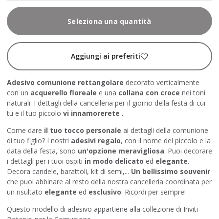
Seleziona una quantità
Aggiungi ai preferiti
Adesivo comunione rettangolare
decorato verticalmente
con un
acquerello floreale
e una
collana con croce
nei toni
naturali. I dettagli della cancelleria per il giorno della festa di cui
tu e il tuo piccolo
vi innamorerete
.
Come dare
il tuo tocco personale
ai dettagli della comunione
di tuo figlio? I nostri
adesivi regalo
, con il nome del piccolo e la
data della festa, sono
un'opzione meravigliosa
. Puoi decorare
i dettagli per i tuoi ospiti
in modo delicato
ed
elegante
.
Decora candele, barattoli, kit di semi,...
Un bellissimo souvenir
che puoi abbinare al resto della nostra cancelleria coordinata per
un risultato
elegante
ed
esclusivo
. Ricordi per sempre!
Questo modello di adesivo appartiene alla collezione
di Inviti