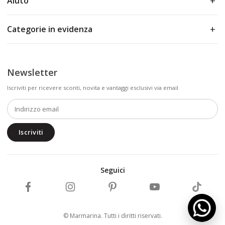
Aiuto
Categorie in evidenza
Newsletter
Iscriviti per ricevere sconti, novita e vantaggi esclusivi via email
Iscriviti
Seguici
Segui Marmarina su Facebook
Segui Marmarina su Instagram
Segui Marmarina su Pinterest
Segui Marmarina su Y
Segui Ma
© Marmarina. Tutti i diritti riservati.