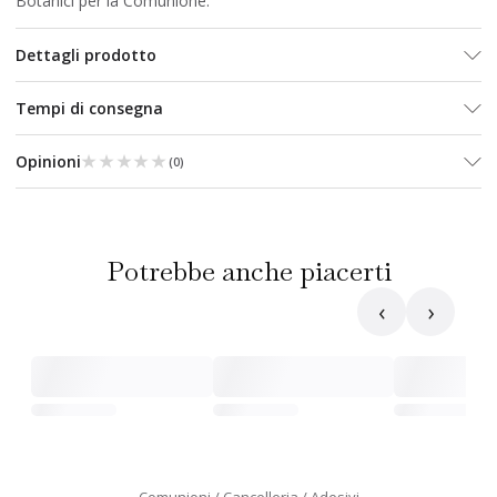
Botanici per la Comunione
.
Dettagli prodotto
Tempi di consegna
★★★★★
★★★★★
Opinioni
(
0
)
Potrebbe anche piacerti
‹
›