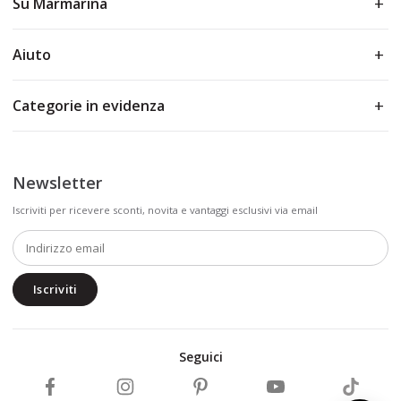
Su Marmarina
Aiuto
Categorie in evidenza
Newsletter
Iscriviti per ricevere sconti, novita e vantaggi esclusivi via email
Iscriviti
Seguici
Segui Marmarina su Facebook
Segui Marmarina su Instagram
Segui Marmarina su Pinterest
Segui Marmarina su Y
Segui Ma