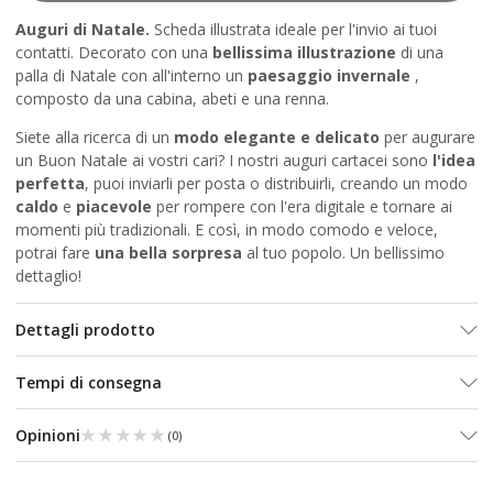
Auguri di Natale.
Scheda illustrata ideale per l'invio ai tuoi
contatti. Decorato con una
bellissima illustrazione
di una
palla di Natale con all'interno un
paesaggio invernale
,
composto da una cabina, abeti e una renna.
Siete alla ricerca di un
modo elegante e delicato
per augurare
un Buon Natale ai vostri cari? I nostri auguri cartacei sono
l'idea
perfetta
, puoi inviarli per posta o distribuirli, creando un modo
caldo
e
piacevole
per rompere con l'era digitale e tornare ai
momenti più tradizionali. E così, in modo comodo e veloce,
potrai fare
una bella sorpresa
al tuo popolo. Un bellissimo
dettaglio!
Dettagli prodotto
Tempi di consegna
★★★★★
★★★★★
Opinioni
(
0
)