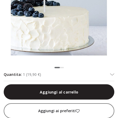
Quantita
:
1
(
19,90 €
)
Aggiungi al carrello
Aggiungi ai preferiti