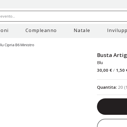
evento...
oni
Compleanno
Natale
Invilupp
lu Cipria B6 Ministro
Busta Artig
Blu
30,00 €
/
1,50 
Quantita
:
20
(