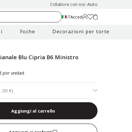
Collabora con noi
|
Aiuto
IT
Accedi
i
Foche
Decorazioni per torte
ianale Blu Cipria B6 Ministro
€
por unidad
1,50 €
)
Aggiungi al carrello
Aggiungi ai preferiti