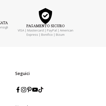
ZATA
PAGAMENTO
SICURO
nsigli
VISA | Mastercard | PayPal | American
Express | Bonifico | Bizum
Seguici
Segui Marmarina su Facebook
Segui Marmarina su Instagram
Segui Marmarina su Pinterest
Segui Marmarina su YouTube
Segui Marmarina su TikTok