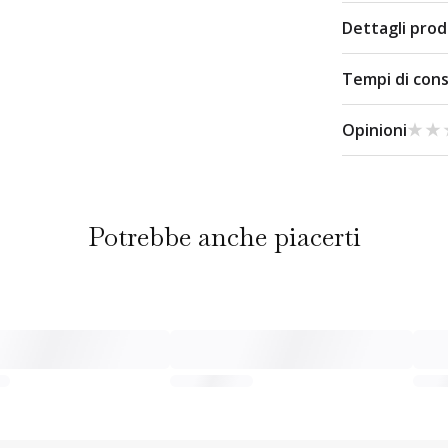
Dettagli pro
Tempi di con
★★
★★
Opinioni
Potrebbe anche piacerti