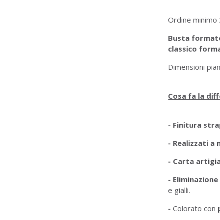
Ordine minimo 
Busta formato
classico form
Dimensioni pia
Cosa fa la diff
- Finitura str
-
Realizzati a
- Carta artig
-
Eliminazion
e gialli.
-
Colorato con