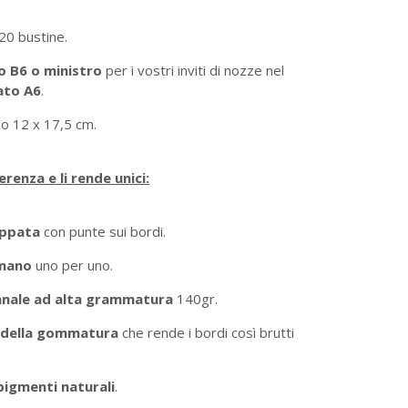
20 bustine.
 B6 o ministro
per i vostri inviti di nozze nel
ato A6
.
no 12 x 17,5 cm.
erenza e li rende unici:
appata
con punte sui bordi.
 mano
uno per uno.
ianale ad alta grammatura
140gr.
e della gommatura
che rende i bordi così brutti
pigmenti naturali
.