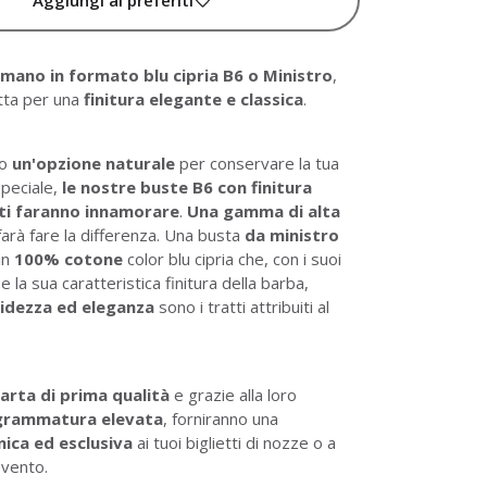
 mano in formato blu cipria B6 o Ministro
,
tta per una
finitura elegante e classica
.
do
un'opzione naturale
per conservare la tua
speciale,
le nostre buste B6 con finitura
ti faranno innamorare
.
Una gamma di alta
 farà fare la differenza. Una busta
da ministro
in
100% cotone
color blu cipria che, con i suoi
e la sua caratteristica finitura della barba,
idezza ed eleganza
sono i tratti attribuiti al
arta di prima qualità
e grazie alla loro
grammatura elevata
, forniranno una
nica ed esclusiva
ai tuoi biglietti di nozze o a
evento.