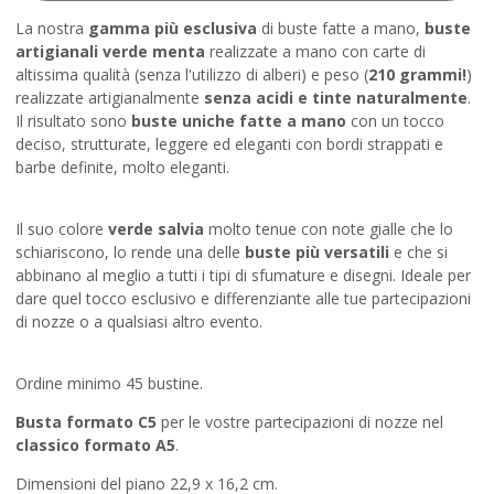
La nostra
gamma più esclusiva
di buste fatte a mano,
buste
artigianali verde menta
realizzate a mano con carte di
altissima qualità (senza l'utilizzo di alberi) e peso (
210 grammi!
)
realizzate artigianalmente
senza acidi e tinte naturalmente
.
Il risultato sono
buste uniche fatte a mano
con un tocco
deciso, strutturate, leggere ed eleganti con bordi strappati e
barbe definite, molto eleganti
.
Il suo colore
verde salvia
molto tenue con note gialle che lo
schiariscono, lo rende una delle
buste più versatili
e che si
abbinano al meglio a tutti i tipi di sfumature e disegni. Ideale per
dare quel tocco esclusivo e differenziante alle tue partecipazioni
di nozze o a qualsiasi altro evento.
Ordine minimo 45 bustine.
Busta formato C5
per le vostre partecipazioni di nozze nel
classico formato A5
.
Dimensioni del piano 22,9 x 16,2 cm.