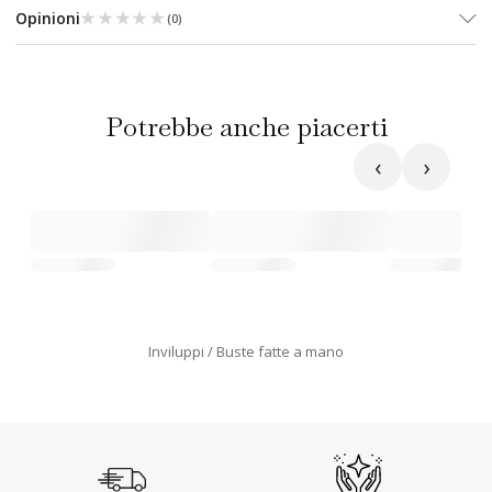
★★★★★
★★★★★
Opinioni
(
0
)
Potrebbe anche piacerti
‹
›
Inviluppi
Buste fatte a mano