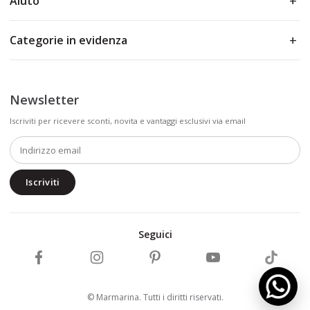
Aiuto
Categorie in evidenza
Newsletter
Iscriviti per ricevere sconti, novita e vantaggi esclusivi via email
Iscriviti
Seguici
Segui Marmarina su Facebook
Segui Marmarina su Instagram
Segui Marmarina su Pinterest
Segui Marmarina su Y
Segui Ma
© Marmarina. Tutti i diritti riservati.