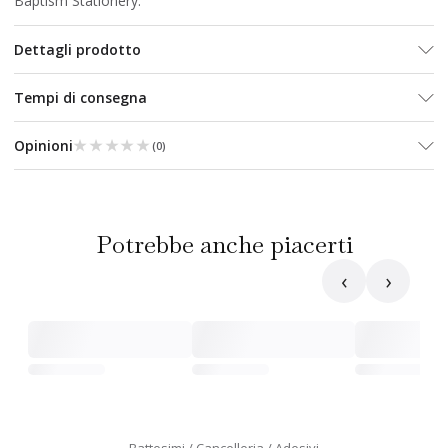
Baptism Stationery.
Dettagli prodotto
Tempi di consegna
★★★★★
★★★★★
Opinioni
(
0
)
Potrebbe anche piacerti
‹
›